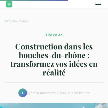
Accueil
›
Travaux
TRAVAUX
Construction dans les
bouches-du-rhône :
transformez vos idées en
réalité
Lyam
10 novembre 2024
7 min de lecture
L