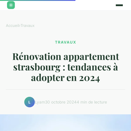
Accueil
›
Travaux
TRAVAUX
Rénovation appartement
strasbourg : tendances à
adopter en 2024
Lyam
30 octobre 2024
4 min de lecture
L