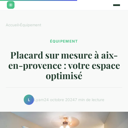
Accueil
›
Équipement
ÉQUIPEMENT
Placard sur mesure à aix-
en-provence : votre espace
optimisé
Lyam
24 octobre 2024
7 min de lecture
L