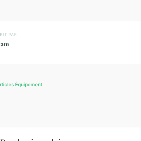
RIT PAR
yam
articles Équipement