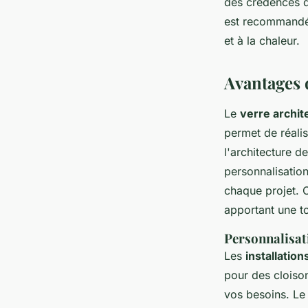
des crédences d
est recommandé 
et à la chaleur.
Avantages 
Le
verre archit
permet de réali
l'architecture d
personnalisatio
chaque projet. C
apportant une t
Personnalisati
Les
installatio
pour des cloison
vos besoins. L