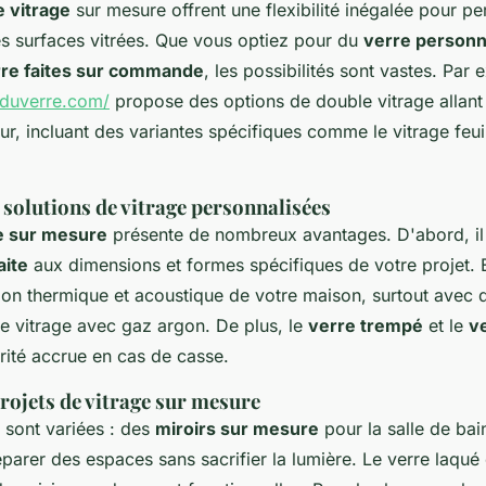
e vitrage
sur mesure offrent une flexibilité inégalée pour pe
es surfaces vitrées. Que vous optiez pour du
verre personn
rre faites sur commande
, les possibilités sont vastes. Par 
eduverre.com/
propose des options de double vitrage allan
, incluant des variantes spécifiques comme le vitrage feuil
solutions de vitrage personnalisées
e sur mesure
présente de nombreux avantages. D'abord, il
aite
aux dimensions et formes spécifiques de votre projet. En
tion thermique et acoustique de votre maison, surtout avec 
 vitrage avec gaz argon. De plus, le
verre trempé
et le
ve
rité accrue en cas de casse.
rojets de vitrage sur mesure
 sont variées : des
miroirs sur mesure
pour la salle de bai
parer des espaces sans sacrifier la lumière. Le verre laqué 