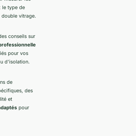
z le type de
u double vitrage.
des conseils sur
professionnelle
riés pour vos
u d'isolation.
ons de
pécifiques, des
ité et
adaptés
pour