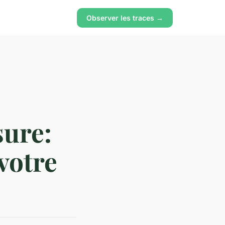
Observer les traces →
sure:
votre