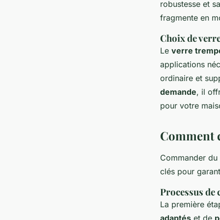
robustesse et sa 
fragmente en mo
Choix de verre
Le
verre tremp
applications néc
ordinaire et su
demande
, il o
pour votre mais
Comment c
Commander du
clés pour garant
Processus de
La première éta
adaptés
et de
p