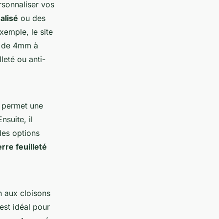
rsonnaliser vos
alisé
ou des
exemple, le site
t de 4mm à
leté ou anti-
 permet une
suite, il
des options
rre feuilleté
n aux cloisons
est idéal pour