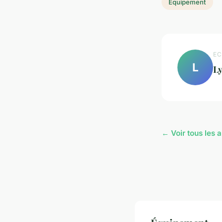
Équipement
EC
L
L
← Voir tous les 