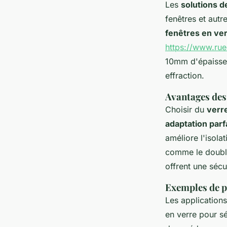
Les
solutions d
fenêtres et autr
fenêtres en ve
https://www.ru
10mm d'épaisseur
effraction.
Avantages des 
Choisir du
verr
adaptation parf
améliore l'isola
comme le double
offrent une sécu
Exemples de p
Les applications
en verre pour sé