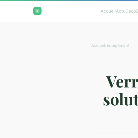
Accueil
Actu
Déco
Accueil
›
Équipement
Verr
solu