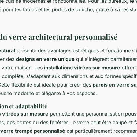
e cuisine modernes et fonctionnelles. Pour les bureaux, le
pour les tables et les portes de douche, grâce à sa résist
du verre architectural personnalisé
ectural
présente des avantages esthétiques et fonctionnels i
ser des
designs en verre unique
qui s'intègrent parfaitemen
e votre maison. Les
installations vitrées sur mesure
offren
n complète, s'adaptant aux dimensions et aux formes spéci
ette flexibilité est idéale pour créer des
parois en verre s
ouche moderne et élégante à vos espaces.
on et adaptabilité
ns vitrées sur mesure
permettent une personnalisation pous
s, des portes ou des fenêtres, le verre peut être coupé et 
e
verre trempé personnalisé
est particulièrement recomma