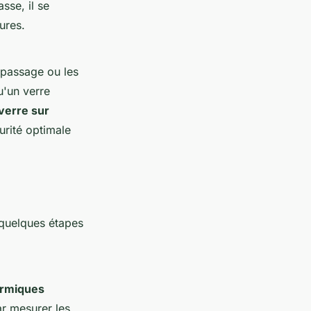
sse, il se
ures.
 passage ou les
u'un verre
verre sur
urité optimale
 quelques étapes
ermiques
r mesurer les