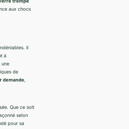
verre trempé
ance aux chocs
ndéniables. Il
t à
t une
fiques de
ur demande
,
sée. Que ce soit
façonné selon
ndé pour sa