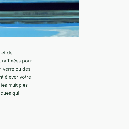
 et de
t raffinées pour
n verre ou des
t élever votre
 les multiples
iques qui