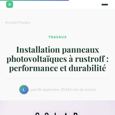
Accueil
›
Travaux
TRAVAUX
Installation panneaux
photovoltaïques à rustroff :
performance et durabilité
Lyam
16 septembre 2024
4 min de lecture
L