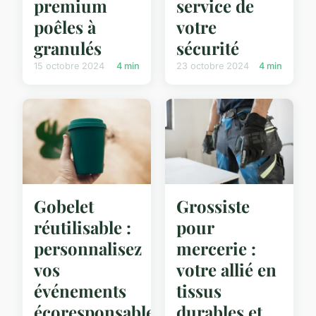
premium
service de
poêles à
votre
granulés
sécurité
15 octobre 2024
4 min
23 octobre 2024
4 min
Gobelet
Grossiste
réutilisable :
pour
personnalisez
mercerie :
vos
votre allié en
événements
tissus
écoresponsables
durables et