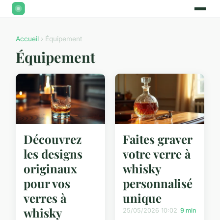
Accueil
› Équipement
Équipement
Découvrez
Faites graver
les designs
votre verre à
originaux
whisky
pour vos
personnalisé
verres à
unique
whisky
25/05/2026 10:02
9 min