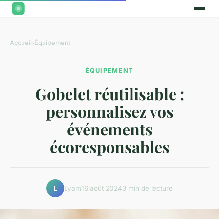
Accueil
›
Équipement
ÉQUIPEMENT
Gobelet réutilisable :
personnalisez vos
événements
écoresponsables
Lyam
16 août 2024
3 min de lecture
L