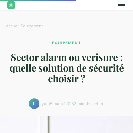
Accueil
›
Équipement
ÉQUIPEMENT
Sector alarm ou verisure :
quelle solution de sécurité
choisir ?
Lyam
5 mars 2025
3 min de lecture
L