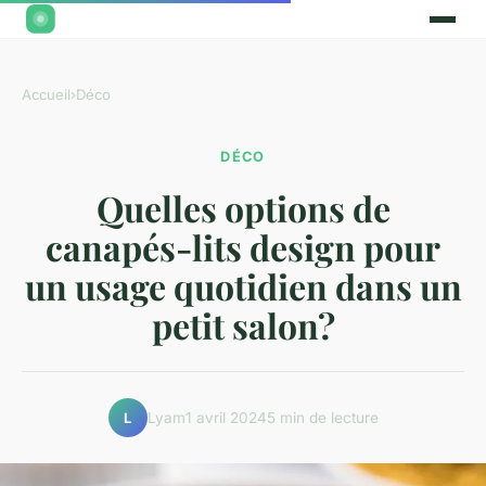
Accueil
›
Déco
DÉCO
Quelles options de
canapés-lits design pour
un usage quotidien dans un
petit salon?
Lyam
1 avril 2024
5 min de lecture
L