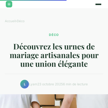
Accueil
›
Déco
DÉCO
Découvrez les urnes de
mariage artisanales pour
une union élégante
Lyam
23 octobre 2025
6 min de lecture
L