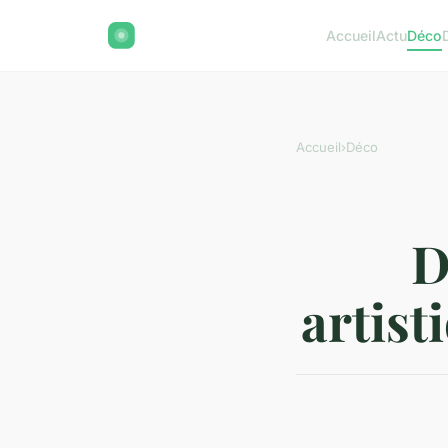
Accueil
Actu
Déco
Accueil
›
Déco
D
artist