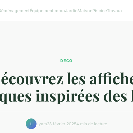
Déménagement
Équipement
Immo
Jardin
Maison
Piscine
Travaux
DÉCO
écouvrez les affich
iques inspirées des
Lyam
28 février 2025
4 min de lecture
L