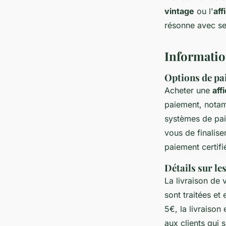
vintage
ou l'
aff
résonne avec se
Information
Options de pa
Acheter une
aff
paiement, notam
systèmes de pai
vous de finalise
paiement certifi
Détails sur les
La livraison de 
sont traitées et
5€, la livraison
aux clients qui 