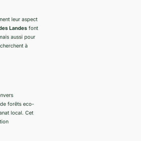
gnent leur aspect
s des Landes
font
mais aussi pour
echerchent à
envers
 de forêts eco-
anat local. Cet
tion