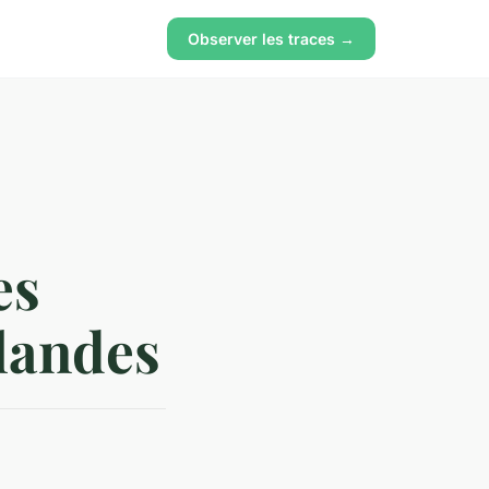
Observer les traces →
es
 landes