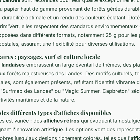
s Landes
sont reconnues pour leur qualité exceptionnelle. E
u papier haut de gamme provenant de forêts gérées durab
 durabilité optimale et un rendu des couleurs éclatant. Doté
prim'Vert, elles respectent des standards environnementaux 
roposées dans différents formats, notamment 25 g pour les 
ostales, assurant une flexibilité pour diverses utilisations.
res : paysages, surf et culture locale
s landaises
embrassent un large éventail de thèmes, des pla
aux forêts majestueuses des Landes. Des motifs culturels, tel
cales, sont également présents, reflétant l’identité vibrante 
Surfmap des Landes" ou "Magic Summer, Capbreton" sédu
ivités maritimes et de la nature.
s différents types d'affiches disponibles
hes est variée : des
affiches rétros
qui évoquent la nostalgie
ant l'innovation artistique. Les options vont des représent
res jusqu'aux designs richement colorés, telles que l'
aff