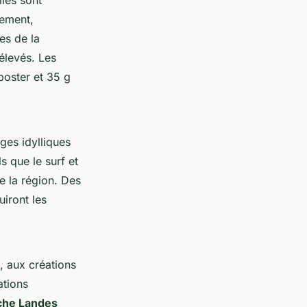
lles sont
lement,
es de la
élevés. Les
poster et 35 g
ges idylliques
s que le surf et
de la région. Des
iront les
, aux créations
ations
iche Landes