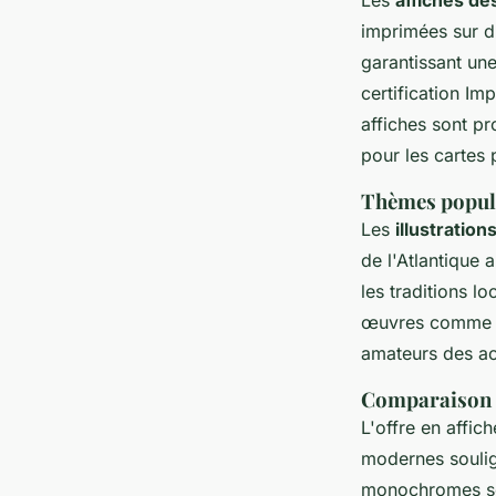
Les
affiches de
imprimées sur d
garantissant une
certification Im
affiches sont p
pour les cartes p
Thèmes populai
Les
illustration
de l'Atlantique 
les traditions lo
œuvres comme "
amateurs des act
Comparaison de
L'offre en affic
modernes soulign
monochromes sob