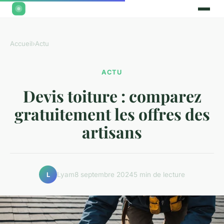
Accueil
›
Actu
ACTU
Devis toiture : comparez
gratuitement les offres des
artisans
Lyam
8 septembre 2024
5 min de lecture
L