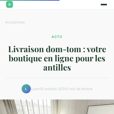
Accueil
›
Actu
ACTU
Livraison dom-tom : votre
boutique en ligne pour les
antilles
Lyam
16 octobre 2024
3 min de lecture
L