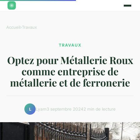
Accueil
›
Travaux
TRAVAUX
Optez pour Métallerie Roux
comme entreprise de
métallerie et de ferronerie
Lyam
3 septembre 2024
2 min de lecture
L